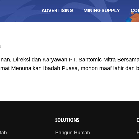
ADVERTISING
MINING SUPPLY
CO
a
nan, Direksi dan Karyawan PT. Santomic Mitra Bersa
amat Menunaikan Ibadah Puasa, mohon maaf lahir dan ba
SOLUTIONS
efab
Bangun Rumah