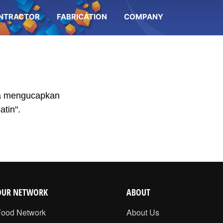
NTRACTOR
FABRICATION
COMPANY
ma mengucapkan
tin".
OUR NETWORK
ABOUT
Food Network
About Us