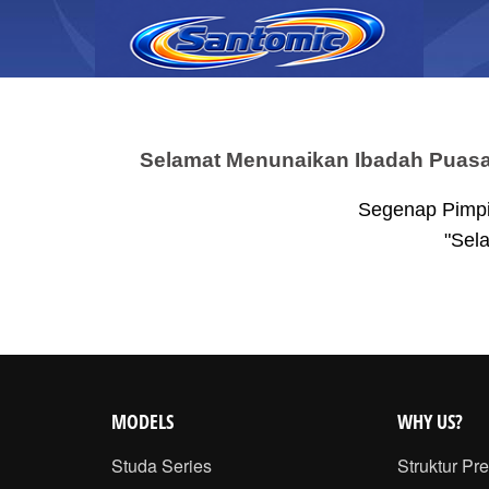
Selamat Menunaikan Ibadah Puas
Segenap Pimpi
"Sel
MODELS
WHY US?
Studa Series
Struktur Pr