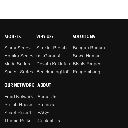
MODELS
WHY US?
SOLUTIONS
Studa Series
Struktur Prefab
Bangun Rumah
Homira Series
ber-Garansi
Sewa Hunian
Moda Series
Desain Kekinian
Bisnis Properti
Spacer Series
Berteknologi IoT
Pengembang
OUR NETWORK
ABOUT
Food Network
About Us
Prefab House
Projects
Smart Resort
FAQS
Theme Parks
Contact Us