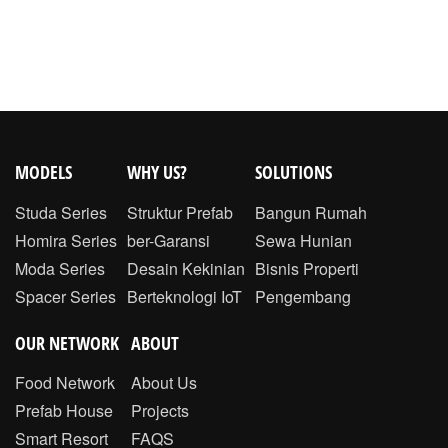
MODELS
WHY US?
SOLUTIONS
Studa Series
Struktur Prefab
Bangun Rumah
Homira Series
ber-Garansi
Sewa Hunian
Moda Series
Desain Kekinian
Bisnis Properti
Spacer Series
Berteknologi IoT
Pengembang
OUR NETWORK
ABOUT
Food Network
About Us
Prefab House
Projects
Smart Resort
FAQS