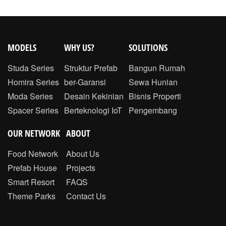
MODELS
WHY US?
SOLUTIONS
Studa Series
Struktur Prefab
Bangun Rumah
Homira Series
ber-Garansi
Sewa Hunian
Moda Series
Desain Kekinian
Bisnis Properti
Spacer Series
Berteknologi IoT
Pengembang
OUR NETWORK
ABOUT
Food Network
About Us
Prefab House
Projects
Smart Resort
FAQS
Theme Parks
Contact Us